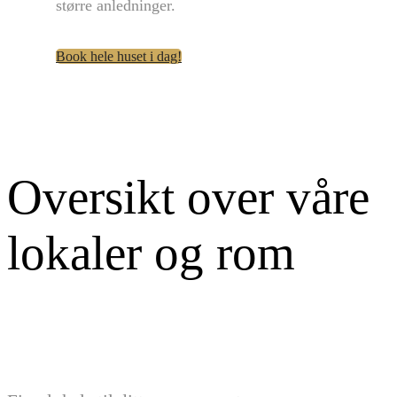
større anledninger.
Book hele huset i dag!
Oversikt over våre
lokaler og rom